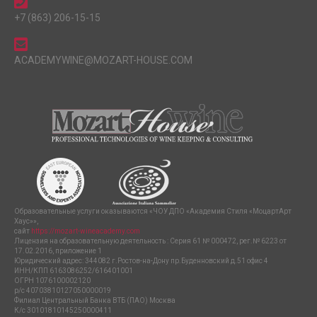
+7 (863) 206-15-15
ACADEMYWINE@MOZART-HOUSE.COM
Образовательные услуги оказываются «ЧОУ ДПО «Академия Стиля «МоцартАрт
Хаус»»,
сайт
https://mozart-wineacademy.com
Лицензия на образовательную деятельность : Серия 61 № 000472, рег.№ 6223 от
17.02.2016, приложение 1
Юридический адрес: 344082 г.Ростов-на-Дону пр.Буденновский д.51 офис 4
ИНН/КПП 6163086252/616401001
ОГРН 1076100002120
р/с 40703810127050000019
Филиал Центральный Банка ВТБ (ПАО) Москва
К/с 30101810145250000411