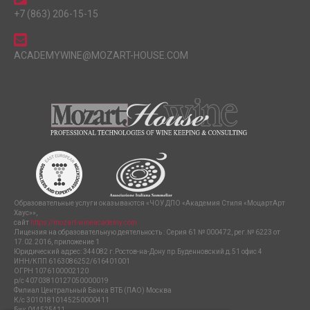
+7 (863) 206-15-15
ACADEMYWINE@MOZART-HOUSE.COM
Образовательные услуги оказываются «ЧОУ ДПО «Академия Стиля «МоцартАрт
Хаус»»,
сайт
https://mozart-wineacademy.com
Лицензия на образовательную деятельность : Серия 61 № 000472, рег.№ 6223 от
17.02.2016, приложение 1
Юридический адрес: 344082 г.Ростов-на-Дону пр.Буденновский д.51 офис 4
ИНН/КПП 6163086252/616401001
ОГРН 1076100002120
р/с 40703810127050000019
Филиал Центральный Банка ВТБ (ПАО) Москва
К/с 30101810145250000411
Бик 044525411