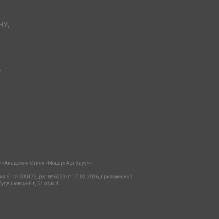
НУ,
-
 «Академия Стиля «МоцартАрт Хаус»»,
ия 61 № 000472, рег.№ 6223 от 17.02.2016, приложение 1
Буденновский д.51 офис 4