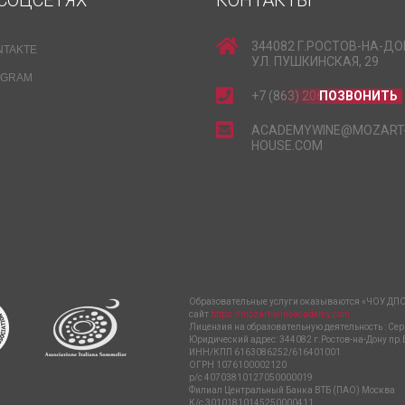
СОЦСЕТЯХ
КОНТАКТЫ
344082 Г.РОСТОВ-НА-ДО
NTAKTE
УЛ. ПУШКИНСКАЯ, 29
EGRAM
+7 (863) 206-15-15
ПОЗВОНИТЬ
ACADEMYWINE@MOZART
HOUSE.COM
Образовательные услуги оказываются «ЧОУ ДПО
сайт
https://mozart-wineacademy.com
Лицензия на образовательную деятельность : Сер
Юридический адрес: 344082 г.Ростов-на-Дону пр.
ИНН/КПП 6163086252/616401001
ОГРН 1076100002120
р/с 40703810127050000019
Филиал Центральный Банка ВТБ (ПАО) Москва
К/с 30101810145250000411