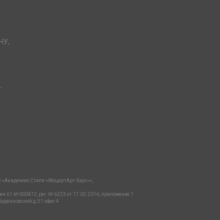
НУ,
-
 «Академия Стиля «МоцартАрт Хаус»»,
ия 61 № 000472, рег.№ 6223 от 17.02.2016, приложение 1
Буденновский д.51 офис 4