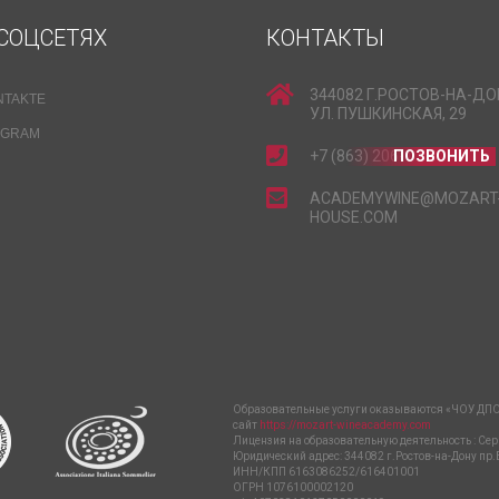
СОЦСЕТЯХ
КОНТАКТЫ
344082 Г.РОСТОВ-НА-ДО
NTAKTE
УЛ. ПУШКИНСКАЯ, 29
EGRAM
+7 (863) 206-15-15
ПОЗВОНИТЬ
ACADEMYWINE@MOZART
HOUSE.COM
Образовательные услуги оказываются «ЧОУ ДПО
сайт
https://mozart-wineacademy.com
Лицензия на образовательную деятельность : Сер
Юридический адрес: 344082 г.Ростов-на-Дону пр.
ИНН/КПП 6163086252/616401001
ОГРН 1076100002120