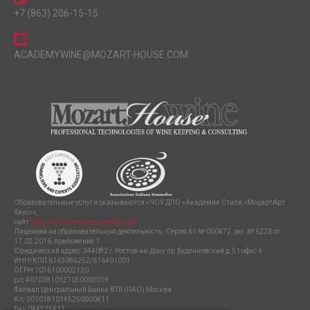
+7 (863) 206-15-15
ACADEMYWINE@MOZART-HOUSE.COM
Образовательные услуги оказываются «ЧОУ ДПО «Академия Стиля «МоцартАрт
Хаус»»,
сайт
https://mozart-wineacademy.com
Лицензия на образовательную деятельность : Серия 61 № 000472, рег.№ 6223 от
17.02.2016, приложение 1
Юридический адрес: 344082 г.Ростов-на-Дону пр.Буденновский д.51 офис 4
ИНН/КПП 6163086252/616401001
ОГРН 1076100002120
р/с 40703810127050000019
Филиал Центральный Банка ВТБ (ПАО) Москва
К/с 30101810145250000411
Бик 044525411