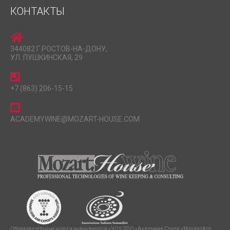
КОНТАКТЫ
344082 Г.РОСТОВ-НА-ДОНУ,
УЛ. ПУШКИНСКАЯ, 29
+7 (863) 206-15-15
ACADEMYWINE@MOZART-HOUSE.COM
Образовательные услуги оказываются «ЧОУ ДПО «Академия Стиля «МоцартАрт