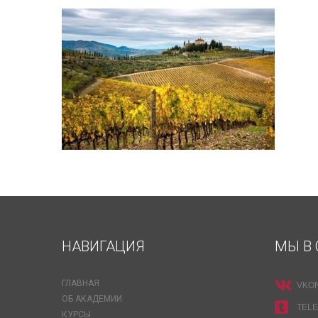
НАВИГАЦИЯ
МЫ В 
ГЛАВНАЯ
VKO
ОБ АКАДЕМИИ
TEL
КУРСЫ