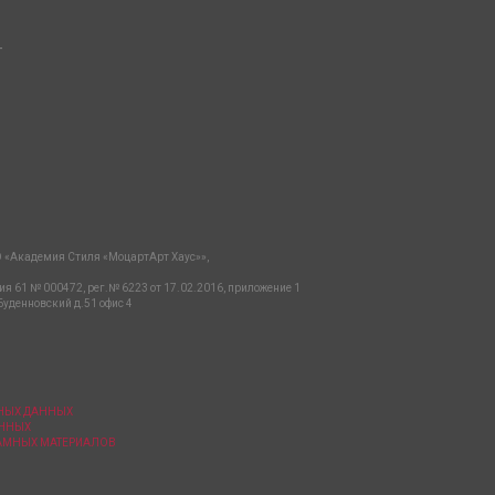
-
 «Академия Стиля «МоцартАрт Хаус»»,
ия 61 № 000472, рег.№ 6223 от 17.02.2016, приложение 1
Буденновский д.51 офис 4
ЬНЫХ ДАННЫХ
АННЫХ
ЛАМНЫХ МАТЕРИАЛОВ