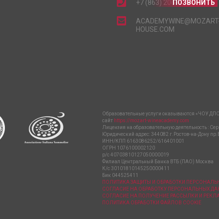
+7 (863) 206-15-15
ПОЗВОНИТЬ
ACADEMYWINE@MOZART
HOUSE.COM
Образовательные услуги оказываются «ЧОУ ДПО
сайт
https://mozart-wineacademy.com
Лицензия на образовательную деятельность : Сер
Юридический адрес: 344082 г.Ростов-на-Дону пр.
ИНН/КПП 6163086252/616401001
ОГРН 1076100002120
р/с 40703810127050000019
Филиал Центральный Банка ВТБ (ПАО) Москва
К/с 30101810145250000411
Бик 044525411
ПОЛИТИКА ЗАЩИТЫ И ОБРАБОТКИ ПЕРСОНАЛ
СОГЛАСИЕ НА ОБРАБОТКУ ПЕРСОНАЛЬНЫХ Д
СОГЛАСИЕ НА ПОЛУЧЕНИЕ РАССЫЛКИ И РЕК
ПОЛИТИКА ОБРАБОТКИ ФАЙЛОВ COOKIE