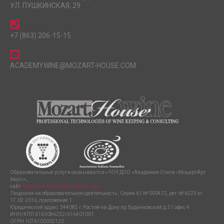
УЛ. ПУШКИНСКАЯ, 29
+7 (863) 206-15-15
ACADEMYWINE@MOZART-HOUSE.COM
Образовательные услуги оказываются «ЧОУ ДПО «Академия Стиля «МоцартАрт
Хаус»»,
сайт
https://mozart-wineacademy.com
Лицензия на образовательную деятельность : Серия 61 № 000472, рег.№ 6223 от
17.02.2016, приложение 1
Юридический адрес: 344082 г.Ростов-на-Дону пр.Буденновский д.51 офис 4
ИНН/КПП 6163086252/616401001
ОГРН 1076100002120