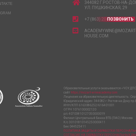
344082 Г.РОСТОВ-НА-ДО
NTAKTE
УЛ. ПУШКИНСКАЯ, 29
EGRAM
+7 (863) 206-15-15
ПОЗВОНИТЬ
ACADEMYWINE@MOZART
HOUSE.COM
Образовательные услуги оказываются «ЧОУ ДПО
сайт
https://mozart-wineacademy.com
Лицензия на образовательную деятельность : Сер
Юридический адрес: 344082 г.Ростов-на-Дону пр.
ИНН/КПП 6163086252/616401001
ОГРН 1076100002120
р/с 40703810127050000019
Филиал Центральный Банка ВТБ (ПАО) Москва
К/с 30101810145250000411
Бик 044525411
ПОЛИТИКА ЗАЩИТЫ И ОБРАБОТКИ ПЕРСОНАЛ
СОГЛАСИЕ НА ОБРАБОТКУ ПЕРСОНАЛЬНЫХ Д