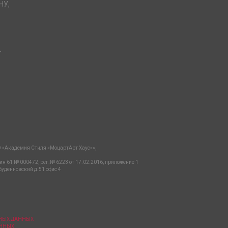
НУ,
-
 «Академия Стиля «МоцартАрт Хаус»»,
ия 61 № 000472, рег.№ 6223 от 17.02.2016, приложение 1
Буденновский д.51 офис 4
ЬНЫХ ДАННЫХ
АННЫХ