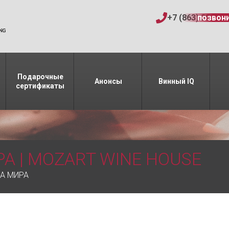
+7 (863) 206-15
позвон
Подарочные
Анонсы
Винный IQ
сертификаты
А | MOZART WINE HOUSE
А МИРА