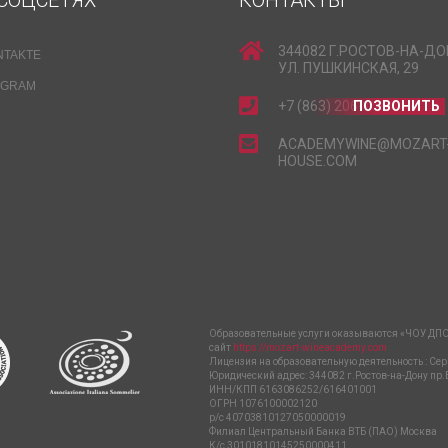
СОЦСЕТЯХ
КОНТАКТЫ
344082 Г.РОСТОВ-НА-ДО
NTAKTE
УЛ. ПУШКИНСКАЯ, 29
EGRAM
+7 (863) 206-15-15
ПОЗВОНИТЬ
ACADEMYWINE@MOZART
HOUSE.COM
Образовательные услуги оказываются «ЧОУ ДПО
сайт
https://mozart-wineacademy.com
Лицензия на образовательную деятельность : Сер
Юридический адрес: 344082 г.Ростов-на-Дону пр.
ИНН/КПП 6163086252/616401001
ОГРН 1076100002120
р/с 40703810127050000019
Филиал Центральный Банка ВТБ (ПАО) Москва
К/с 30101810145250000411