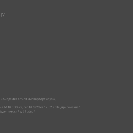
НУ,
-
 «Академия Стиля «МоцартАрт Хаус»»,
ия 61 № 000472, рег.№ 6223 от 17.02.2016, приложение 1
Буденновский д.51 офис 4