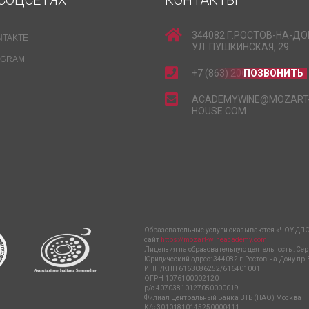
СОЦСЕТЯХ
КОНТАКТЫ
344082 Г.РОСТОВ-НА-ДО
NTAKTE
УЛ. ПУШКИНСКАЯ, 29
EGRAM
+7 (863) 206-15-15
ПОЗВОНИТЬ
ACADEMYWINE@MOZART
HOUSE.COM
Образовательные услуги оказываются «ЧОУ ДПО
сайт
https://mozart-wineacademy.com
Лицензия на образовательную деятельность : Сер
Юридический адрес: 344082 г.Ростов-на-Дону пр.
ИНН/КПП 6163086252/616401001
ОГРН 1076100002120
р/с 40703810127050000019
Филиал Центральный Банка ВТБ (ПАО) Москва
К/с 30101810145250000411