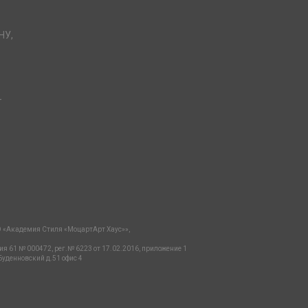
НУ,
-
 «Академия Стиля «МоцартАрт Хаус»»,
ия 61 № 000472, рег.№ 6223 от 17.02.2016, приложение 1
Буденновский д.51 офис 4