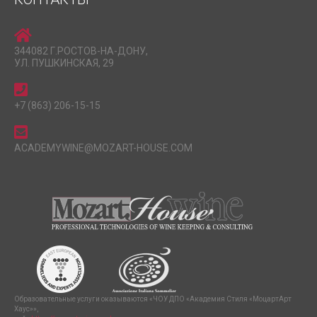
344082 Г.РОСТОВ-НА-ДОНУ,
УЛ. ПУШКИНСКАЯ, 29
+7 (863) 206-15-15
ACADEMYWINE@MOZART-HOUSE.COM
Образовательные услуги оказываются «ЧОУ ДПО «Академия Стиля «МоцартАрт
Хаус»»,