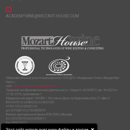
ACADEMYWINE@MOZART-HOUSE.COM
Образовательные услуги оказываются «ЧОУ ДПО «Академия Стиля «МоцартАрт
Хаус»»,
сайт
https://mozart-wineacademy.com
Лицензия на образовательную деятельность : Серия 61 № 000472, рег.№ 6223 от
17.02.2016, приложение 1
Юридический адрес: 344082 г.Ростов-на-Дону пр.Буденновский д.51 офис 4
ИНН/КПП 6163086252/616401001
ОГРН 1076100002120
р/с 40703810127050000019
Филиал Центральный Банка ВТБ (ПАО) Москва
К/с 30101810145250000411
Бик 044525411
ПОЛИТИКА ЗАЩИТЫ И ОБРАБОТКИ ПЕРСОНАЛЬНЫХ ДАННЫХ
Этот сайт использует куки-файлы и другие