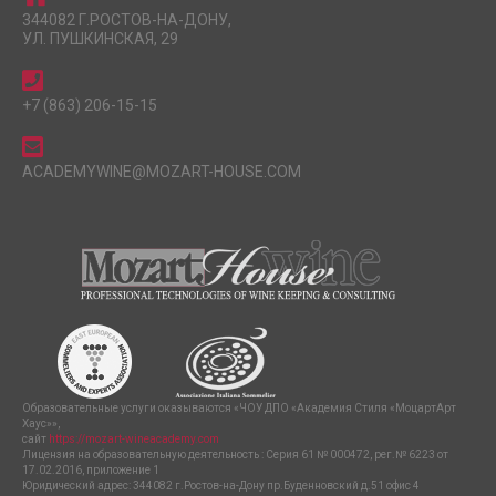
344082 Г.РОСТОВ-НА-ДОНУ,
УЛ. ПУШКИНСКАЯ, 29
+7 (863) 206-15-15
ACADEMYWINE@MOZART-HOUSE.COM
Образовательные услуги оказываются «ЧОУ ДПО «Академия Стиля «МоцартАрт
Хаус»»,
сайт
https://mozart-wineacademy.com
Лицензия на образовательную деятельность : Серия 61 № 000472, рег.№ 6223 от
17.02.2016, приложение 1
Юридический адрес: 344082 г.Ростов-на-Дону пр.Буденновский д.51 офис 4