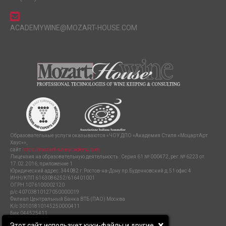
ACADEMYWINE@MOZART-HOUSE.COM
Образовательные услуги оказываются «ЧОУ ДПО «Академия Стиля «МоцартАрт
Хаус»»,
сайт
https://mozart-wineacademy.com
Лицензия на образовательную деятельность : Серия 61 № 000472, рег.№ 6223 от
17.02.2016, приложение 1
Юридический адрес: 344082 г.Ростов-на-Дону пр.Буденновский д.51 офис 4
ИНН/КПП 6163086252/616401001
ОГРН 1076100002120
р/с 40703810127050000019
Филиал Центральный Банка ВТБ (ПАО) Москва
К/с 30101810145250000411
Бик 044525411
ПОЛИТИКА ЗАЩИТЫ И ОБРАБОТКИ ПЕРСОНАЛЬНЫХ ДАННЫХ
Этот сайт использует куки-файлы и другие