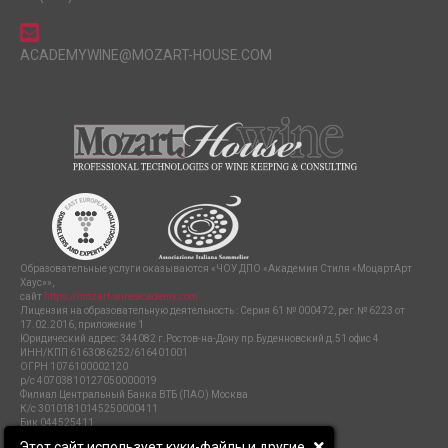
ACADEMYWINE@MOZART-HOUSE.COM
Образовательные услуги оказываются «ЧОУ ДПО «Академия Стиля «МоцартАрт
Хаус»»,
сайт
https://mozart-wineacademy.com
Лицензия на образовательную деятельность : Серия 61 № 000472, рег.№ 6223 от
17.02.2016, приложение 1
Юридический адрес: 344082 г.Ростов-на-Дону пр.Буденновский д.51 офис 4
ИНН/КПП 6163086252/616401001
ОГРН 1076100002120
р/с 40703810127050000019
Филиал Центральный Банка ВТБ (ПАО) Москва
К/с 30101810145250000411
Бик 044525411
ПОЛИТИКА ЗАЩИТЫ И ОБРАБОТКИ ПЕРСОНАЛЬНЫХ ДАННЫХ
Этот сайт использует куки-файлы и другие