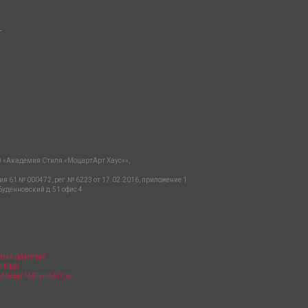
-
 «Академия Стиля «МоцартАрт Хаус»»,
ия 61 № 000472, рег.№ 6223 от 17.02.2016, приложение 1
Буденновский д.51 офис 4
ЬНЫХ ДАННЫХ
АННЫХ
ЛАМНЫХ МАТЕРИАЛОВ