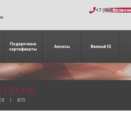
+7 (863) 206-15
позвон
Подарочные
Анонсы
Винный IQ
сертификаты
E HOUSE
ЕЯ
870