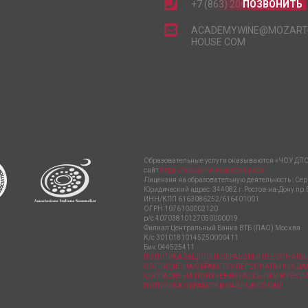
+7 (863) 206-15-15
ПОЗВОНИТЬ
ACADEMYWINE@MOZART
HOUSE.COM
Образовательные услуги оказываются «ЧОУ ДПО
сайт
https://mozart-wineacademy.com
Лицензия на образовательную деятельность : Сер
Юридический адрес: 344082 г.Ростов-на-Дону пр.
ИНН/КПП 6163086252/616401001
ОГРН 1076100002120
р/с 40703810127050000019
Филиал Центральный Банка ВТБ (ПАО) Москва
К/с 30101810145250000411
Бик 044525411
ПОЛИТИКА ЗАЩИТЫ И ОБРАБОТКИ ПЕРСОНАЛ
СОГЛАСИЕ НА ОБРАБОТКУ ПЕРСОНАЛЬНЫХ Д
СОГЛАСИЕ НА ПОЛУЧЕНИЕ РАССЫЛКИ И РЕК
ПОЛИТИКА ОБРАБОТКИ ФАЙЛОВ COOKIE