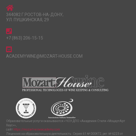
344082 Г.РОСТОВ-НА-ДОНУ,
УЛ. ПУШКИНСКАЯ, 29
+7 (863) 206-15-15
ACADEMYWINE@MOZART-HOUSE.COM
Образовательные услуги оказываются «ЧОУ ДПО «Академия Стиля «МоцартАрт
Хаус»»,
сайт
https://mozart-wineacademy.com
Лицензия на образовательную деятельность : Серия 61 № 000472, рег.№ 6223 от