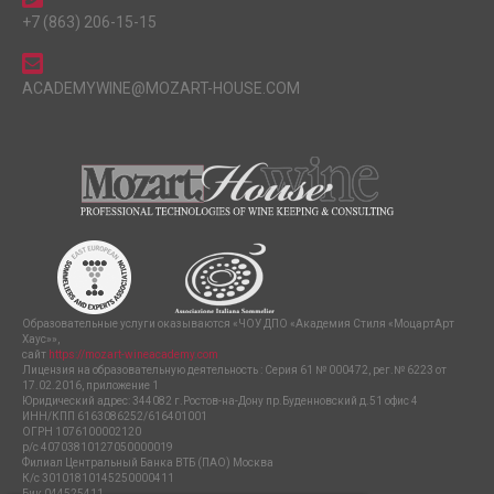
+7 (863) 206-15-15
ACADEMYWINE@MOZART-HOUSE.COM
Образовательные услуги оказываются «ЧОУ ДПО «Академия Стиля «МоцартАрт
Хаус»»,
сайт
https://mozart-wineacademy.com
Лицензия на образовательную деятельность : Серия 61 № 000472, рег.№ 6223 от
17.02.2016, приложение 1
Юридический адрес: 344082 г.Ростов-на-Дону пр.Буденновский д.51 офис 4
ИНН/КПП 6163086252/616401001
ОГРН 1076100002120
р/с 40703810127050000019
Филиал Центральный Банка ВТБ (ПАО) Москва
К/с 30101810145250000411
Бик 044525411