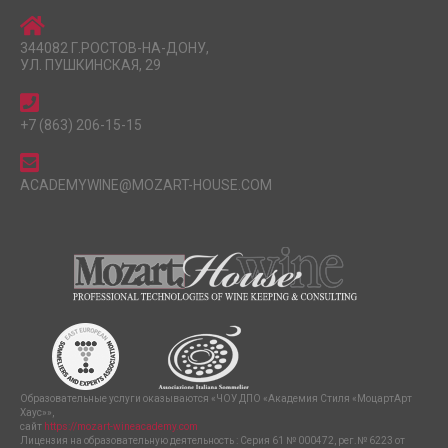
344082 Г.РОСТОВ-НА-ДОНУ,
УЛ. ПУШКИНСКАЯ, 29
+7 (863) 206-15-15
ACADEMYWINE@MOZART-HOUSE.COM
Образовательные услуги оказываются «ЧОУ ДПО «Академия Стиля «МоцартАрт
Хаус»»,
сайт
https://mozart-wineacademy.com
Лицензия на образовательную деятельность : Серия 61 № 000472, рег.№ 6223 от