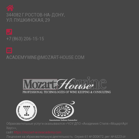
344082 Г.РОСТОВ-НА-ДОНУ,
УЛ. ПУШКИНСКАЯ, 29
+7 (863) 206-15-15
ACADEMYWINE@MOZART-HOUSE.COM
Образовательные услуги оказываются «ЧОУ ДПО «Академия Стиля «МоцартАрт
Хаус»»,
сайт
https://mozart-wineacademy.com
Лицензия на образовательную деятельность : Серия 61 № 000472, рег.№ 6223 от