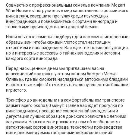
Совместно с профессиональным сомелье компании Mozart
Wine House вы погрузитесь в мир качественного российского
виноделия, совершите прогулку среди изумрудных
виноградников и познакомитесь с сортами винограда и
тонкостями производства вин донской земли.
Наши опытные сомелье подберут для вас самые интересные
образцы вин, чтобы каждый глоток стал настоящим
открытием и наслаждением. Вас ждет не только дегустация,
но и интересные рассказы о тайнах виноделия и истории
каждого сорта винограда.
Перед насыщенным днем мы приглашаем вас на
классический завтрак в уютном винном бистро «Месье
Оливье», где вы сможете насладиться авторскими блюдами
и ароматным кофе. И отметить начало путешествия бокалом
игристого.
Трансфер до винодельни на комфортабельном транспорте
займет всего около 60 минут. Далее вас ждет прогулка по
виноградникам, посещение современной винодельни и
дегустация лучших образцов донского хозяйства с легкими
закусками. Наш сомелье расскажет вам об особенностях
автохтонных сортов винограда, технологии производства
вин и рекомендуемых гастрономических сочетаниях.