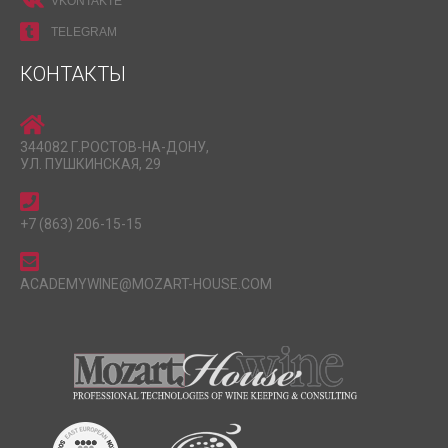
VKONTAKTE
TELEGRAM
КОНТАКТЫ
344082 Г.РОСТОВ-НА-ДОНУ,
УЛ. ПУШКИНСКАЯ, 29
+7 (863) 206-15-15
ACADEMYWINE@MOZART-HOUSE.COM