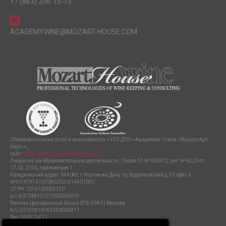
+7 (863) 206-15-15
ACADEMYWINE@MOZART-HOUSE.COM
Образовательные услуги оказываются «ЧОУ ДПО «Академия Стиля «МоцартАрт
Хаус»»,
сайт
https://mozart-wineacademy.com
Лицензия на образовательную деятельность : Серия 61 № 000472, рег.№ 6223 от
17.02.2016, приложение 1
Юридический адрес: 344082 г.Ростов-на-Дону пр.Буденновский д.51 офис 4
ИНН/КПП 6163086252/616401001
ОГРН 1076100002120
р/с 40703810127050000019
Филиал Центральный Банка ВТБ (ПАО) Москва
К/с 30101810145250000411
Бик 044525411
ПОЛИТИКА ЗАЩИТЫ И ОБРАБОТКИ ПЕРСОНАЛЬНЫХ ДАННЫХ