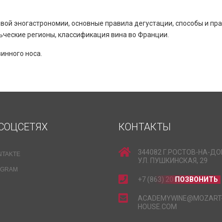
вой эногастрономии, основные правила дегустации, способы и пра
ьческие регионы, классификация вина во Франции.
винного носа.
СОЦСЕТЯХ
КОНТАКТЫ
344082 Г.РОСТОВ-НА-ДО
NTAKTE
УЛ. ПУШКИНСКАЯ, 29
EGRAM
+7 (863) 206-15-15
ПОЗВОНИТЬ
ACADEMYWINE@MOZART
HOUSE.COM