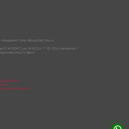
 «Академия Стиля «МоцартАрт Хаус»»,
ия 61 № 000472, рег.№ 6223 от 17.02.2016, приложение 1
Буденновский д.51 офис 4
ЬНЫХ ДАННЫХ
АННЫХ
ЛАМНЫХ МАТЕРИАЛОВ