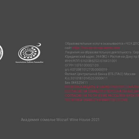
Образовательные услуги оказываются «ЧОУ ДПО
сайт
https://mozart-wineacademy.com
Лицензия на образовательную деятельность : Сер
Юридический адрес: 344082 г.Ростов-на-Дону пр.
ИНН/КПП 6163086252/616401001
ОГРН 1076100002120
р/с 40703810127050000019
Филиал Центральный Банка ВТБ (ПАО) Москва
К/с 30101810145250000411
Бик 044525411
ПОЛИТИКА ЗАЩИТЫ И ОБРАБОТКИ ПЕРСОНАЛ
СОГЛАСИЕ НА ОБРАБОТКУ ПЕРСОНАЛЬНЫХ Д
СОГЛАСИЕ НА ПОЛУЧЕНИЕ РАССЫЛКИ И РЕК
ПОЛИТИКА ОБРАБОТКИ ФАЙЛОВ COOKIE
Академия сомелье Mozart Wine House 2021