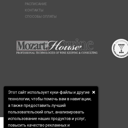
РАСПИСАНИЕ
КОНТАКТЫ
СПОСОБЫ ОПЛАТЫ
Этот сайт использует куки-файлы и другие
технологии, чтобы помочь вам в навигации,
а также предоставить лучший
пользовательский опыт, анализировать
использование наших продуктов и услуг,
×
Мы свяжемся с вами в ближайшее
повысить качество рекламных и