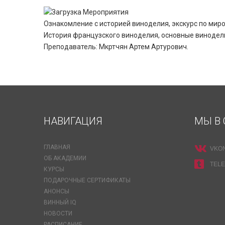
Ознакомление с историей виноделия, экскурс по миро
История французского виноделия, основные винодель
Преподаватель: Мкртчян Артем Артурович.
НАВИГАЦИЯ
МЫ В 
ГЛАВНАЯ
VKO
ОБ АКАДЕМИИ
TEL
КУРСЫ
ПОДАРОЧНЫЕ СЕРТИФИКАТЫ
АНОНСЫ
ВИННЫЙ IQ
НОВОСТИ
РАСПИСАНИЕ