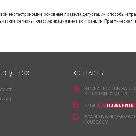
вой эногастрономии, основные правила дегустации, способы и пра
ческие регионы, классификация вина во Франции. Практическая ча
СОЦСЕТЯХ
КОНТАКТЫ
344082 Г.РОСТОВ-НА-ДО
NTAKTE
УЛ. ПУШКИНСКАЯ, 29
EGRAM
+7 (863) 206-15-15
ПОЗВОНИТЬ
ACADEMYWINE@MOZART
HOUSE.COM