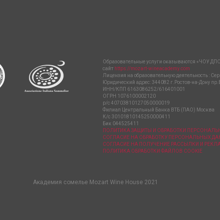
Образовательные услуги оказываются «ЧОУ ДПО
сайт
https://mozart-wineacademy.com
Лицензия на образовательную деятельность : Сер
Юридический адрес: 344082 г.Ростов-на-Дону пр.
ИНН/КПП 6163086252/616401001
ОГРН 1076100002120
р/с 40703810127050000019
Филиал Центральный Банка ВТБ (ПАО) Москва
К/с 30101810145250000411
Бик 044525411
ПОЛИТИКА ЗАЩИТЫ И ОБРАБОТКИ ПЕРСОНАЛ
СОГЛАСИЕ НА ОБРАБОТКУ ПЕРСОНАЛЬНЫХ Д
СОГЛАСИЕ НА ПОЛУЧЕНИЕ РАССЫЛКИ И РЕК
ПОЛИТИКА ОБРАБОТКИ ФАЙЛОВ COOKIE
Академия сомелье Mozart Wine House 2021