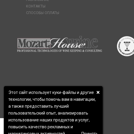
КОНТАКТЫ
СПОСОБЫ ОПЛАТЫ
Этот сайт использует куки-файлы и другие
технологии, чтобы помочь вам в навигации,
а также предоставить лучший
пользовательский опыт, анализировать
использование наших продуктов и услуг,
×
Мы свяжемся с вами в ближайшее
повысить качество рекламных и
время.
маркетинговых активностей.
Принять