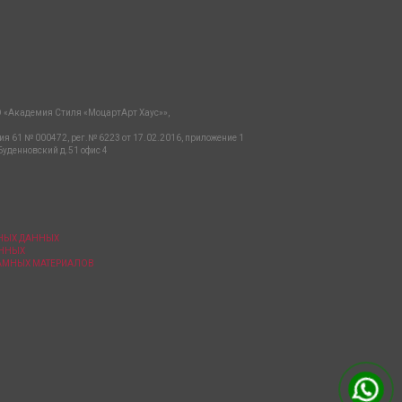
 «Академия Стиля «МоцартАрт Хаус»»,
ия 61 № 000472, рег.№ 6223 от 17.02.2016, приложение 1
Буденновский д.51 офис 4
ЬНЫХ ДАННЫХ
АННЫХ
ЛАМНЫХ МАТЕРИАЛОВ