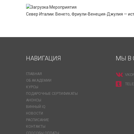
Север Италии: Венето, Фриули-Венеция-Джулия — исто
НАВИГАЦИЯ
МЫ В 
ГЛАВНАЯ
VKO
ОБ АКАДЕМИИ
TEL
КУРСЫ
ПОДАРОЧНЫЕ СЕРТИФИКАТЫ
АНОНСЫ
ВИННЫЙ IQ
НОВОСТИ
РАСПИСАНИЕ
КОНТАКТЫ
СПОСОБЫ ОПЛАТЫ