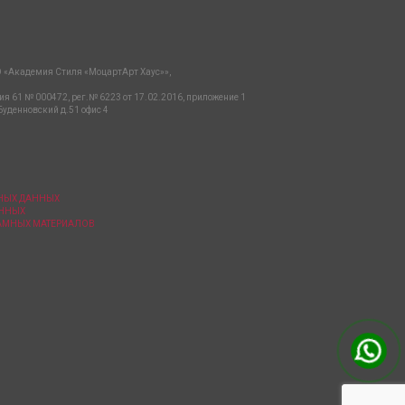
 «Академия Стиля «МоцартАрт Хаус»»,
ия 61 № 000472, рег.№ 6223 от 17.02.2016, приложение 1
Буденновский д.51 офис 4
ЬНЫХ ДАННЫХ
АННЫХ
ЛАМНЫХ МАТЕРИАЛОВ