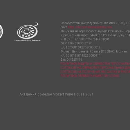
Образовательные услуги оказываются «ЧОУ ДПО
сайт
https://mozart-wineacademy.com
Лицензия на образовательную деятельность : Сер
Юридический адрес: 344082 г.Ростов-на-Дону пр.
ИНН/КПП 6163086252/616401001
ОГРН 1076100002120
р/с 40703810127050000019
Филиал Центральный Банка ВТБ (ПАО) Москва
К/с 30101810145250000411
Бик 044525411
ПОЛИТИКА ЗАЩИТЫ И ОБРАБОТКИ ПЕРСОНАЛ
СОГЛАСИЕ НА ОБРАБОТКУ ПЕРСОНАЛЬНЫХ Д
СОГЛАСИЕ НА ПОЛУЧЕНИЕ РАССЫЛКИ И РЕК
ПОЛИТИКА ОБРАБОТКИ ФАЙЛОВ COOKIE
Академия сомелье Mozart Wine House 2021