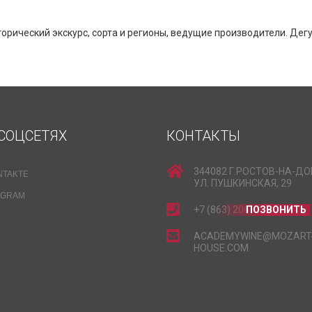
рический экскурс, сорта и регионы, ведущие производители. Дегу
СОЦСЕТЯХ
КОНТАКТЫ
344082 Г.РОСТОВ-НА-ДО
NTAKTE
УЛ. ПУШКИНСКАЯ, 29
EGRAM
+7 (863) 206-15-15
ПОЗВОНИТЬ
ACADEMYWINE@MOZART
HOUSE.COM