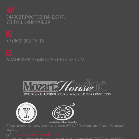
344082 Г.РОСТОВ-НА-ДОНУ,
УЛ. ПУШКИНСКАЯ, 29
+7 (863) 206-15-15
ACADEMYWINE@MOZART-HOUSE.COM
Образовательные услуги оказываются «ЧОУ ДПО «Академия Стиля «МоцартАрт
Хаус»»,
сайт
https://mozart-wineacademy.com
Лицензия на образовательную деятельность : Серия 61 № 000472, рег.№ 6223 от