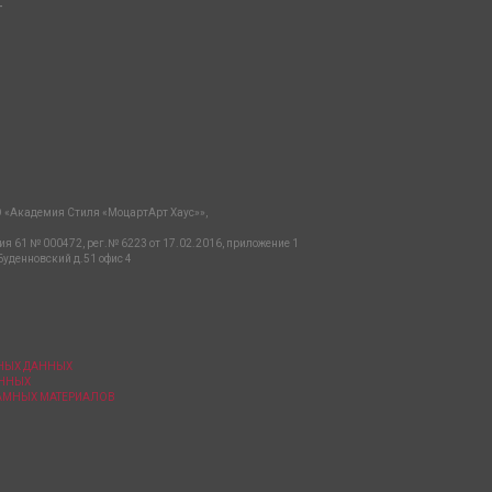
-
 «Академия Стиля «МоцартАрт Хаус»»,
ия 61 № 000472, рег.№ 6223 от 17.02.2016, приложение 1
Буденновский д.51 офис 4
ЬНЫХ ДАННЫХ
АННЫХ
ЛАМНЫХ МАТЕРИАЛОВ