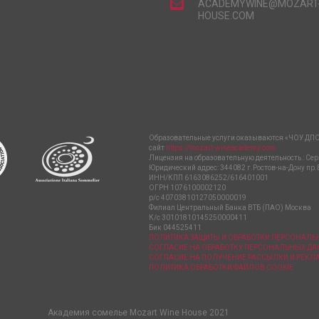
ACADEMYWINE@MOZART
HOUSE.COM
Образовательные услуги оказываются «ЧОУ ДПО
сайт
https://mozart-wineacademy.com
Лицензия на образовательную деятельность : Сер
Юридический адрес: 344082 г.Ростов-на-Дону пр.
ИНН/КПП 6163086252/616401001
ОГРН 1076100002120
р/с 40703810127050000019
Филиал Центральный Банка ВТБ (ПАО) Москва
К/с 30101810145250000411
Бик 044525411
ПОЛИТИКА ЗАЩИТЫ И ОБРАБОТКИ ПЕРСОНАЛ
СОГЛАСИЕ НА ОБРАБОТКУ ПЕРСОНАЛЬНЫХ Д
СОГЛАСИЕ НА ПОЛУЧЕНИЕ РАССЫЛКИ И РЕК
ПОЛИТИКА ОБРАБОТКИ ФАЙЛОВ COOKIE
Академия сомелье Mozart Wine House 2021