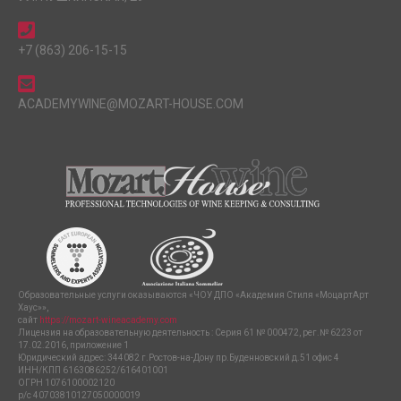
+7 (863) 206-15-15
ACADEMYWINE@MOZART-HOUSE.COM
Образовательные услуги оказываются «ЧОУ ДПО «Академия Стиля «МоцартАрт
Хаус»»,
сайт
https://mozart-wineacademy.com
Лицензия на образовательную деятельность : Серия 61 № 000472, рег.№ 6223 от
17.02.2016, приложение 1
Юридический адрес: 344082 г.Ростов-на-Дону пр.Буденновский д.51 офис 4
ИНН/КПП 6163086252/616401001
ОГРН 1076100002120
р/с 40703810127050000019