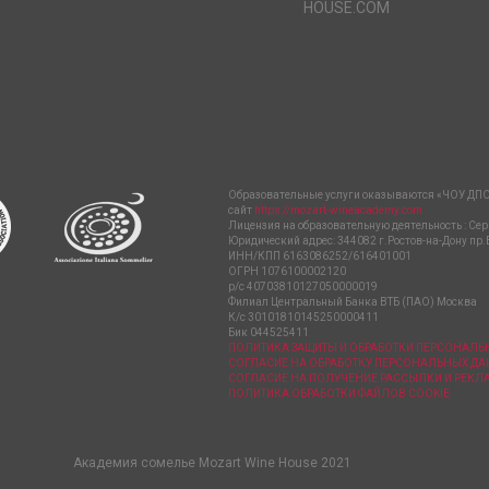
HOUSE.COM
Образовательные услуги оказываются «ЧОУ ДПО
сайт
https://mozart-wineacademy.com
Лицензия на образовательную деятельность : Сер
Юридический адрес: 344082 г.Ростов-на-Дону пр.
ИНН/КПП 6163086252/616401001
ОГРН 1076100002120
р/с 40703810127050000019
Филиал Центральный Банка ВТБ (ПАО) Москва
К/с 30101810145250000411
Бик 044525411
ПОЛИТИКА ЗАЩИТЫ И ОБРАБОТКИ ПЕРСОНАЛ
СОГЛАСИЕ НА ОБРАБОТКУ ПЕРСОНАЛЬНЫХ Д
СОГЛАСИЕ НА ПОЛУЧЕНИЕ РАССЫЛКИ И РЕК
ПОЛИТИКА ОБРАБОТКИ ФАЙЛОВ COOKIE
Академия сомелье Mozart Wine House 2021