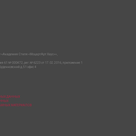
 «Академия Стиля «МоцартАрт Хаус»»,
ия 61 № 000472, рег.№ 6223 от 17.02.2016, приложение 1
Буденновский д.51 офис 4
ЬНЫХ ДАННЫХ
АННЫХ
ЛАМНЫХ МАТЕРИАЛОВ