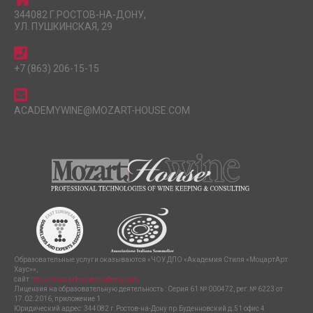
344082 Г.РОСТОВ-НА-ДОНУ,
УЛ. ПУШКИНСКАЯ, 29
+7 (863) 206-15-15
ACADEMYWINE@MOZART-HOUSE.COM
Образовательные услуги оказываются «ЧОУ ДПО «Академия Стиля «МоцартАрт
Хаус»»,
сайт
https://mozart-wineacademy.com
Лицензия на образовательную деятельность : Серия 61 № 000472, рег.№ 6223 от
17.02.2016, приложение 1
Юридический адрес: 344082 г.Ростов-на-Дону пр.Буденновский д.51 офис 4