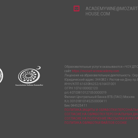
ACADEMYWINE@MOZART
HOUSE.COM
Образовательные услуги оказываются «ЧОУ ДПО
сайт
https://mozart-wineacademy.com
Лицензия на образовательную деятельность : Сер
Юридический адрес: 344082 г.Ростов-на-Дону пр.
ИНН/КПП 6163086252/616401001
ОГРН 1076100002120
р/с 40703810127050000019
Филиал Центральный Банка ВТБ (ПАО) Москва
К/с 30101810145250000411
Бик 044525411
ПОЛИТИКА ЗАЩИТЫ И ОБРАБОТКИ ПЕРСОНАЛ
СОГЛАСИЕ НА ОБРАБОТКУ ПЕРСОНАЛЬНЫХ Д
СОГЛАСИЕ НА ПОЛУЧЕНИЕ РАССЫЛКИ И РЕК
ПОЛИТИКА ОБРАБОТКИ ФАЙЛОВ COOKIE