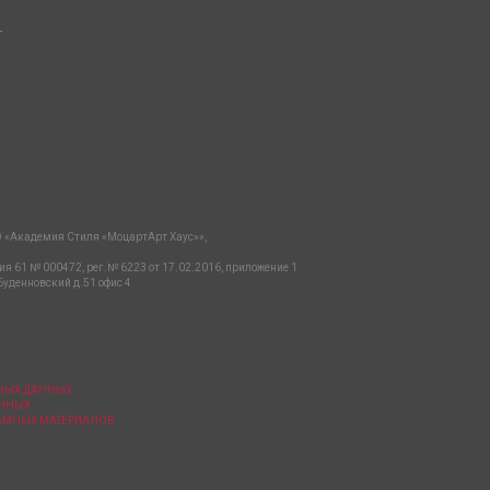
-
 «Академия Стиля «МоцартАрт Хаус»»,
ия 61 № 000472, рег.№ 6223 от 17.02.2016, приложение 1
Буденновский д.51 офис 4
ЬНЫХ ДАННЫХ
АННЫХ
ЛАМНЫХ МАТЕРИАЛОВ