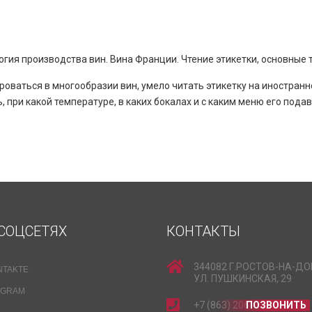
гия производства вин. Вина Франции. Чтение этикетки, основные 
оваться в многообразии вин, умело читать этикетку на иностранн
, при какой температуре, в каких бокалах и с каким меню его подав
СОЦСЕТЯХ
КОНТАКТЫ
344082 Г.РОСТОВ-НА-ДО
NTAKTE
УЛ. ПУШКИНСКАЯ, 29
EGRAM
+7 (863) 206-15-15
ПОЗВОНИТЬ