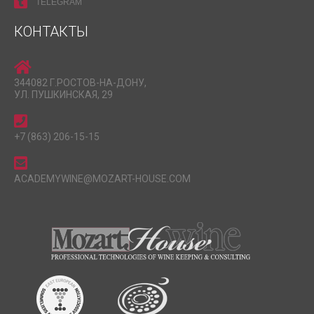
TELEGRAM
КОНТАКТЫ
344082 Г.РОСТОВ-НА-ДОНУ,
УЛ. ПУШКИНСКАЯ, 29
+7 (863) 206-15-15
ACADEMYWINE@MOZART-HOUSE.COM