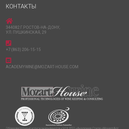
КОНТАКТЫ
344082 Г.РОСТОВ-НА-ДОНУ,
УЛ. ПУШКИНСКАЯ, 29
+7 (863) 206-15-15
ACADEMYWINE@MOZART-HOUSE.COM
Образовательные услуги оказываются «ЧОУ ДПО «Академия Стиля «МоцартАрт