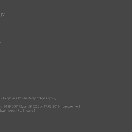
НУ,
-
 «Академия Стиля «МоцартАрт Хаус»»,
ия 61 № 000472, рег.№ 6223 от 17.02.2016, приложение 1
Буденновский д.51 офис 4