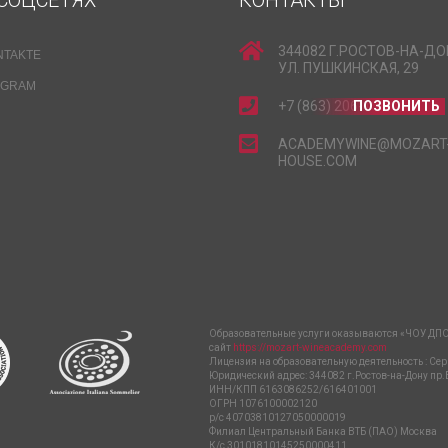
СОЦСЕТЯХ
КОНТАКТЫ
344082 Г.РОСТОВ-НА-ДО
NTAKTE
УЛ. ПУШКИНСКАЯ, 29
EGRAM
+7 (863) 206-15-15
ПОЗВОНИТЬ
ACADEMYWINE@MOZART
HOUSE.COM
Образовательные услуги оказываются «ЧОУ ДПО
сайт
https://mozart-wineacademy.com
Лицензия на образовательную деятельность : Сер
Юридический адрес: 344082 г.Ростов-на-Дону пр.
ИНН/КПП 6163086252/616401001
ОГРН 1076100002120
р/с 40703810127050000019
Филиал Центральный Банка ВТБ (ПАО) Москва
К/с 30101810145250000411