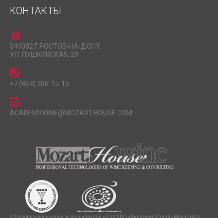
КОНТАКТЫ
344082 Г.РОСТОВ-НА-ДОНУ,
УЛ. ПУШКИНСКАЯ, 29
+7 (863) 206-15-15
ACADEMYWINE@MOZART-HOUSE.COM
Образовательные услуги оказываются «ЧОУ ДПО «Академия Стиля «МоцартАрт