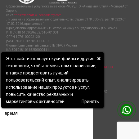
Образовательные услуги оказываются «ЧОУ ДПО «Академия Стиля «МоцартАрт
Хаус»»,
сайт
https://mozart-wineacademy.com
Лицензия на образовательную деятельность : Серия 61 № 000472, рег.№ 6223 от
17.02.2016, приложение 1
Юридический адрес: 344082 г.Ростов-на-Дону пр.Буденновский д.51 офис 4
ИНН/КПП 6163086252/616401001
ОГРН 1076100002120
р/с 40703810127050000019
Филиал Центральный Банка ВТБ (ПАО) Москва
К/с 30101810145250000411
Бик 044525411
Этот сайт использует куки-файлы и другие
ПОЛИТИКА ЗАЩИТЫ И ОБРАБОТКИ ПЕРСОНАЛЬНЫХ ДАННЫХ
СОГЛАСИЕ НА ОБРАБОТКУ ПЕРСОНАЛЬНЫХ ДАННЫХ
технологии, чтобы помочь вам в навигации,
СОГЛАСИЕ НА ПОЛУЧЕНИЕ РАССЫЛКИ И РЕКЛАМНЫХ МАТЕРИАЛОВ
ПОЛИТИКА ОБРАБОТКИ ФАЙЛОВ COOKIE
а также предоставить лучший
пользовательский опыт, анализировать
использование наших продуктов и услуг,
Академия сомелье Mozart Wine House 2021
повысить качество рекламных и
×
маркетинговых активностей.
Принять
Мы свяжемся с вами в ближайшее
время.