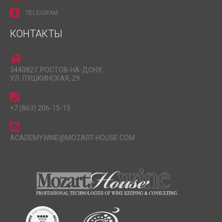
TELEGRAM
КОНТАКТЫ
344082 Г.РОСТОВ-НА-ДОНУ,
УЛ. ПУШКИНСКАЯ, 29
+7 (863) 206-15-15
ACADEMYWINE@MOZART-HOUSE.COM