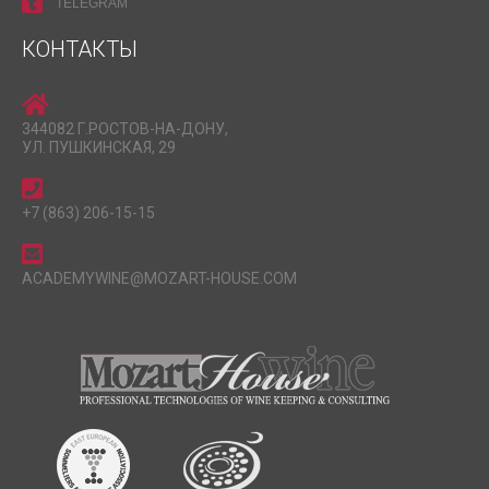
TELEGRAM
КОНТАКТЫ
344082 Г.РОСТОВ-НА-ДОНУ,
УЛ. ПУШКИНСКАЯ, 29
+7 (863) 206-15-15
ACADEMYWINE@MOZART-HOUSE.COM