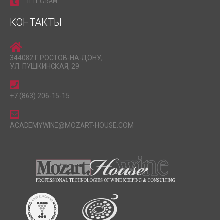
TELEGRAM
КОНТАКТЫ
344082 Г.РОСТОВ-НА-ДОНУ,
УЛ. ПУШКИНСКАЯ, 29
+7 (863) 206-15-15
ACADEMYWINE@MOZART-HOUSE.COM