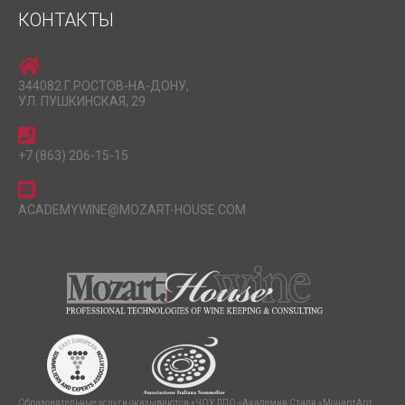
КОНТАКТЫ
344082 Г.РОСТОВ-НА-ДОНУ,
УЛ. ПУШКИНСКАЯ, 29
+7 (863) 206-15-15
ACADEMYWINE@MOZART-HOUSE.COM
Образовательные услуги оказываются «ЧОУ ДПО «Академия Стиля «МоцартАрт