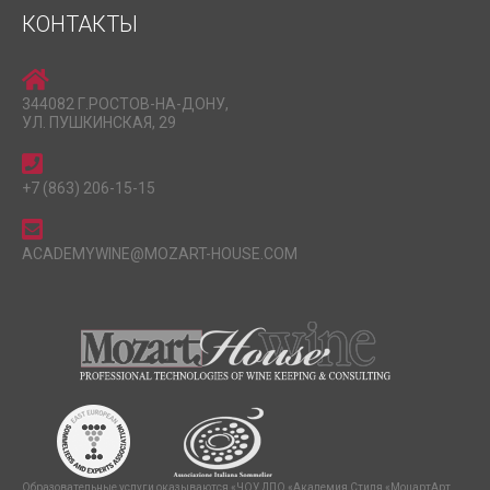
КОНТАКТЫ
344082 Г.РОСТОВ-НА-ДОНУ,
УЛ. ПУШКИНСКАЯ, 29
+7 (863) 206-15-15
ACADEMYWINE@MOZART-HOUSE.COM
Образовательные услуги оказываются «ЧОУ ДПО «Академия Стиля «МоцартАрт