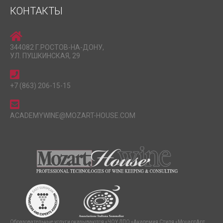
КОНТАКТЫ
344082 Г.РОСТОВ-НА-ДОНУ,
УЛ. ПУШКИНСКАЯ, 29
+7 (863) 206-15-15
ACADEMYWINE@MOZART-HOUSE.COM
Образовательные услуги оказываются «ЧОУ ДПО «Академия Стиля «МоцартАрт