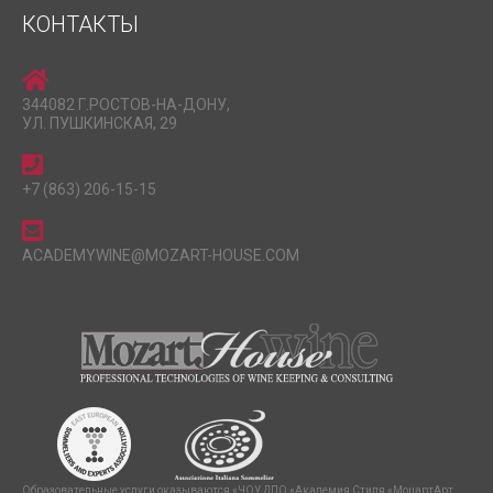
КОНТАКТЫ
344082 Г.РОСТОВ-НА-ДОНУ,
УЛ. ПУШКИНСКАЯ, 29
+7 (863) 206-15-15
ACADEMYWINE@MOZART-HOUSE.COM
Образовательные услуги оказываются «ЧОУ ДПО «Академия Стиля «МоцартАрт