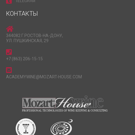
TELEGRAM
КОНТАКТЫ
344082 Г.РОСТОВ-НА-ДОНУ,
УЛ. ПУШКИНСКАЯ, 29
+7 (863) 206-15-15
ACADEMYWINE@MOZART-HOUSE.COM