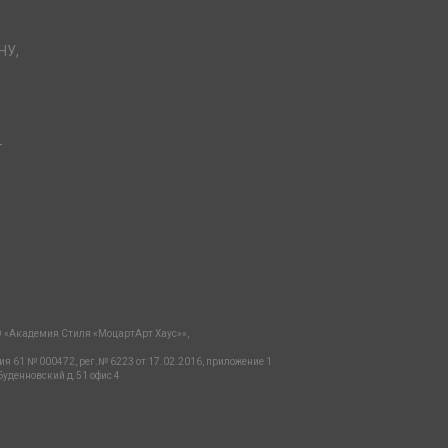
НУ,
-
 «Академия Стиля «МоцартАрт Хаус»»,
ия 61 № 000472, рег.№ 6223 от 17.02.2016, приложение 1
Буденновский д.51 офис 4