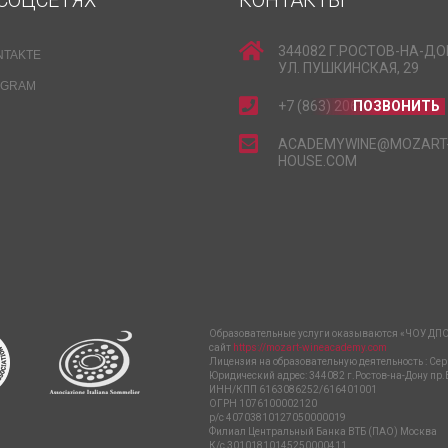
СОЦСЕТЯХ
КОНТАКТЫ
344082 Г.РОСТОВ-НА-ДО
NTAKTE
УЛ. ПУШКИНСКАЯ, 29
EGRAM
+7 (863) 206-15-15
ПОЗВОНИТЬ
ACADEMYWINE@MOZART
HOUSE.COM
Образовательные услуги оказываются «ЧОУ ДПО
сайт
https://mozart-wineacademy.com
Лицензия на образовательную деятельность : Сер
Юридический адрес: 344082 г.Ростов-на-Дону пр.
ИНН/КПП 6163086252/616401001
ОГРН 1076100002120
р/с 40703810127050000019
Филиал Центральный Банка ВТБ (ПАО) Москва
К/с 30101810145250000411