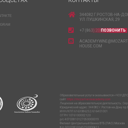
СОЦСЕТЯХ
КОНТАКТЫ
344082 Г.РОСТОВ-НА-ДО
NTAKTE
УЛ. ПУШКИНСКАЯ, 29
EGRAM
+7 (863) 206-15-15
ПОЗВОНИТЬ
ACADEMYWINE@MOZART
HOUSE.COM
Образовательные услуги оказываются «ЧОУ ДПО
сайт
https://mozart-wineacademy.com
Лицензия на образовательную деятельность : Сер
Юридический адрес: 344082 г.Ростов-на-Дону пр.
ИНН/КПП 6163086252/616401001
ОГРН 1076100002120
р/с 40703810127050000019
Филиал Центральный Банка ВТБ (ПАО) Москва
К/с 30101810145250000411