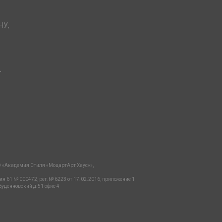
НУ,
-
 «Академия Стиля «МоцартАрт Хаус»»,
ия 61 № 000472, рег.№ 6223 от 17.02.2016, приложение 1
Буденновский д.51 офис 4