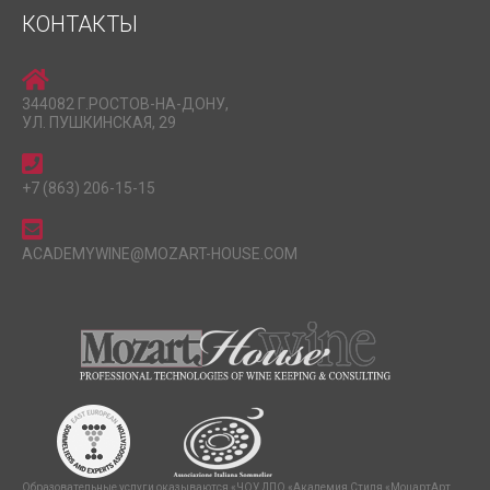
КОНТАКТЫ
344082 Г.РОСТОВ-НА-ДОНУ,
УЛ. ПУШКИНСКАЯ, 29
+7 (863) 206-15-15
ACADEMYWINE@MOZART-HOUSE.COM
Образовательные услуги оказываются «ЧОУ ДПО «Академия Стиля «МоцартАрт