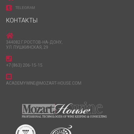
TELEGRAM
КОНТАКТЫ
344082 Г.РОСТОВ-НА-ДОНУ,
УЛ. ПУШКИНСКАЯ, 29
+7 (863) 206-15-15
ACADEMYWINE@MOZART-HOUSE.COM